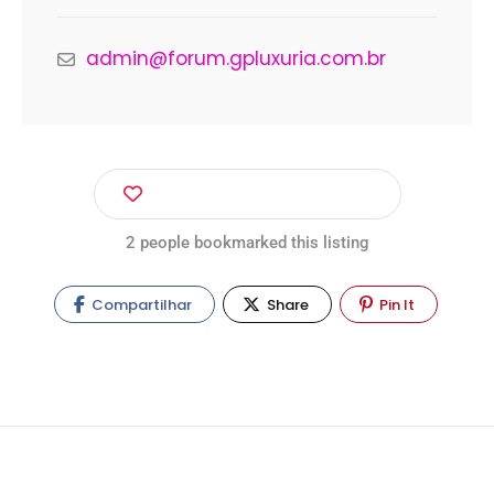
admin@forum.gpluxuria.com.br
Faça Login Para Marcar Itens
2 people bookmarked this listing
Compartilhar
Share
Pin It