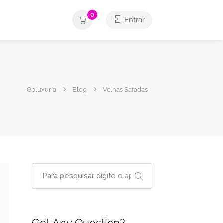
0
Entrar
Gpluxuria
Blog
Velhas Safadas
Got Any Question?