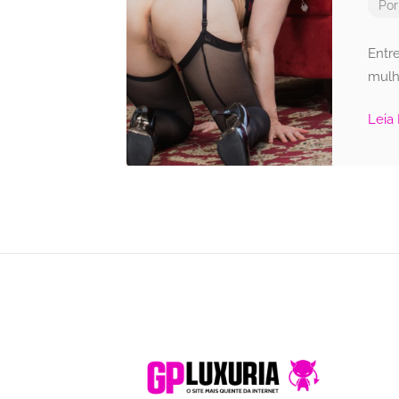
Po
Entr
mulh
Leia