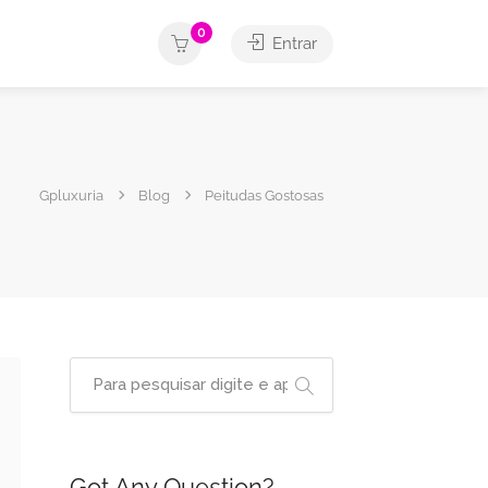
0
Entrar
Gpluxuria
Blog
Peitudas Gostosas
Got Any Question?