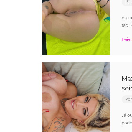
Po
A po
tão l
Leia
Maz
sei
Po
Já ou
pode