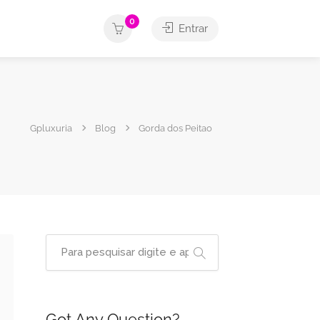
0
Entrar
Gpluxuria
Blog
Gorda dos Peitao
Got Any Question?