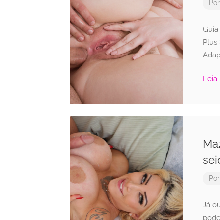
Po
Guia
Plus 
Adap
Leia
Maz
sei
Po
Já ou
pode