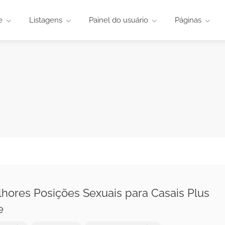
e
Listagens
Painel do usuário
Páginas
hores Posições Sexuais para Casais Plus
e