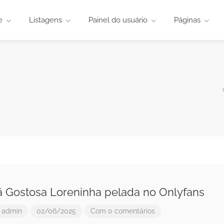
e
Listagens
Painel do usuário
Páginas
 Gostosa Loreninha pelada no Onlyfans
r
admin
02/06/2025
Com 0 comentários