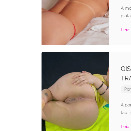
A mo
plat
Leia
GI
TR
Po
A po
tão l
Leia