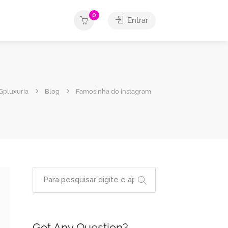
0
Entrar
Gpluxuria
Blog
Famosinha do instagram
Got Any Question?