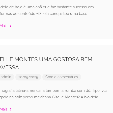
delo de hoje é uma anã que faz bastante sucesso em
aformas de conteúdo +18, ela conquistou uma base
 Mais
SELLE MONTES UMA GOSTOSA BEM
AVESSA
r
admin
28/05/2025
Com 0 comentários
rnografia latina-americana também arromba sem dó. Tipo, vcs
igado na atriz porno mexicana Giselle Montes? A bio dela
 Mais