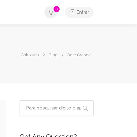
0
Entrar
Gpluxuria
Blog
Dote Grande
Got Any Question?