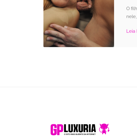
O fil
nele
Leia