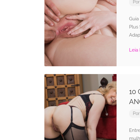
Po
Guia
Plus 
Adap
Leia
10
AN
Po
Entr
mulh