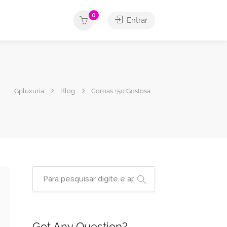
0
Entrar
Gpluxuria
Blog
Coroas +50 Gostosa
Got Any Question?