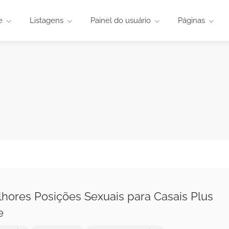
e
Listagens
Painel do usuário
Páginas
hores Posições Sexuais para Casais Plus
e