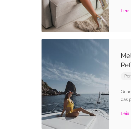
Leia
Mel
Ref
Po
Quan
das p
Leia