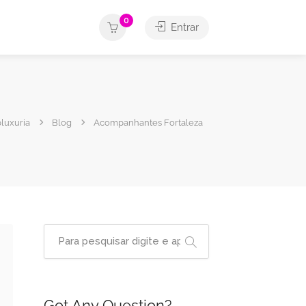
0
Entrar
luxuria
Blog
Acompanhantes Fortaleza
Got Any Question?