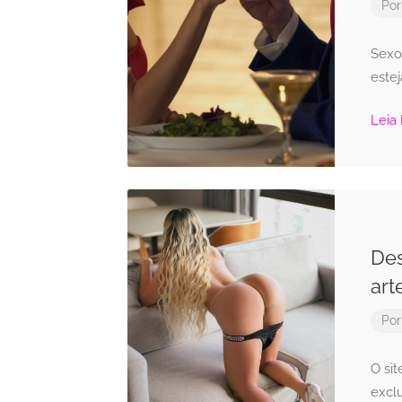
Po
Sexo
este
Leia
Des
art
Po
O si
excl