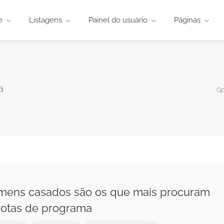
e
Listagens
Painel do usuário
Páginas
a
Gp
ens casados são os que mais procuram
otas de programa