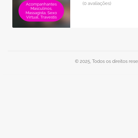
(0 avaliações)
Acompanhantes
Masculinos,
Massagista, Sexo
Virtual, Travestis
© 2025, Todos os direitos res